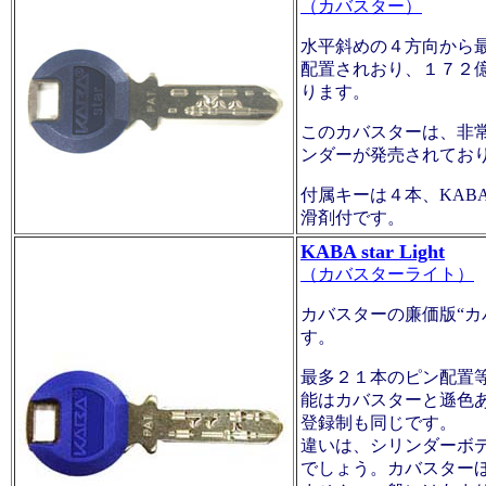
（カバスター）
水平斜めの４方向から
配置されおり、１７２
ります。
このカバスターは、非
ンダーが発売されてお
付属キーは４本、KAB
滑剤付です。
KABA star Light
（カバスターライト）
カバスターの廉価版“カ
す。
最多２１本のピン配置
能はカバスターと遜色
登録制も同じです。
違いは、シリンダーボ
でしょう。カバスター