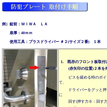
例）錠前：ＭＩＷＡ ＬＡ
扉厚：40ｍｍ
使用工具：プラスドライバー ＃２(サイズ２番) １本
1. 既存のフロント板取付
(赤矢印の位置)２本を
ビスを緩める時のポイ
て、
ドライバーをグッと押
に
回す(押す力６：回す力